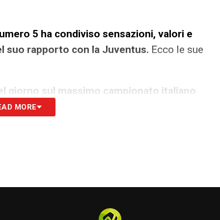
 numero 5 ha condiviso sensazioni, valori e
el suo rapporto con la Juventus.
Ecco le sue
 del giorno sul massimo campionato italiano
EAD MORE
uando ho 3 anni e giocavo all’oratorio. È parte
to al Pescate dove mi allenava mio padre e
o all’Atalanta. Dopo sono andato al Milan dagli
grande e sono andato al Sassuolo per 3 anni e
e tu vieni e vivacchi. Non puoi vivacchiare qua.