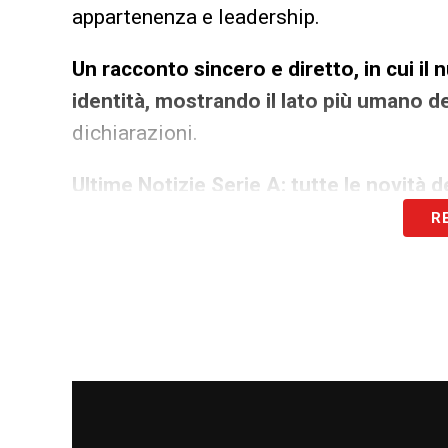
appartenenza e leadership.
Un racconto sincero e diretto, in cui il
identità, mostrando il lato più umano d
dichiarazioni.
Ultime Notizie Serie A: tutte le novità
R
SULLA CARRIERA
–
«Gioco a calcio da q
del mio cuore e della mia vita. Ho inizia
giocavo con mio fratello, poi sono andat
11 anni fino ai 19, dopo sono diventato 
poi alla Juve»
SULLA JUVENTUS
–
«Non è un posto dov