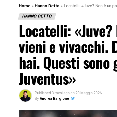
Home
»
Hanno Detto
»
Locatelli: «Juve? Non è un pos
HANNO DETTO
Locatelli: «Juve?
vieni e vivacchi. 
hai. Questi sono 
Juventus»
Published
3 mesi ago
on
20 Maggio 2026
By
Andrea Bargione