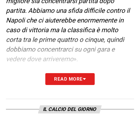
migliore sia concentrarsi partita dopo
partita. Abbiamo una sfida difficile contro il
Napoli che ci aiuterebbe enormemente in
caso di vittoria ma la classifica è molto
corta tra le prime quattro o cinque, quindi
dobbiamo concentrarci su ogni gara e
vedere dove arriveremo
».
PARADENTI E MASCHERA PROTETTIVA
–
READ MORE
«
È come uno scudo di gomma: è più alto
nella zona fratturata. Mi dà maggiore
sicurezza, protezione, se dovessi ricevere
IL CALCIO DEL GIORNO
una gomitata
».
LA PLAYLIST DELLE NOSTRE TOP NEWS