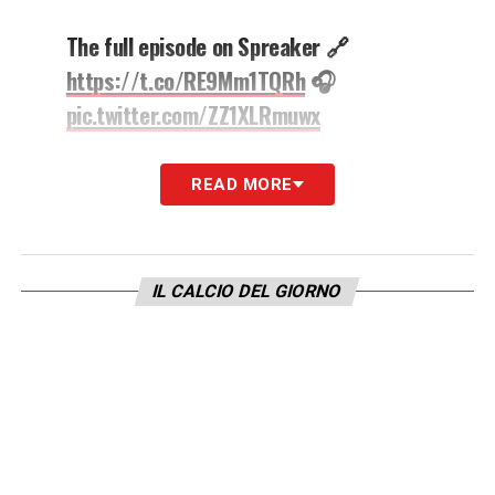
The full episode on Spreaker 🔗
https://t.co/RE9Mm1TQRh
🎧
pic.twitter.com/ZZ1XLRmuwx
— Inter (@Inter_en)
March 10, 2021
READ MORE
LA PLAYLIST DELLE NOSTRE TOP NEWS
IL CALCIO DEL GIORNO