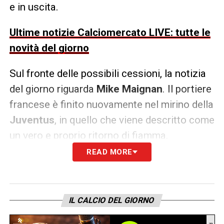
e in uscita.
Ultime notizie Calciomercato LIVE: tutte le
novità del giorno
Sul fronte delle possibili cessioni, la notizia
del giorno riguarda
Mike Maignan
. Il portiere
francese è finito nuovamente nel mirino della
Juventus
, in quello che viene descritto come
un vero e proprio ritorno di fiamma.
READ MORE
I bianconeri, infatti, stanno valutando un
nuovo numero uno: la fiducia nei confronti di
Michele Di Gregorio non è totale e la
IL CALCIO DEL GIORNO
dirigenza sta esplorando alternative di alto
profilo.