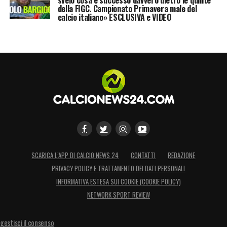
svelo cosa è successo davvero dietro le quinte
esplorativo
, senza passi concreti né
della FIGC. Campionato Primavera male del
calcio italiano» ESCLUSIVA e VIDEO
trattative avviate. Ma il semplice interesse
dei bianconeri basta per accendere un nuovo
scenario di mercato attorno a uno dei
portieri più forti d’Europa.
LA PLAYLIST DELLE NOSTRE TOP NEWS
SCARICA L’APP DI CALCIO NEWS 24
CONTATTI
REDAZIONE
PRIVACY POLICY E TRATTAMENTO DEI DATI PERSONALI
INFORMATIVA ESTESA SUI COOKIE (COOKIE POLICY)
NETWORK SPORT REVIEW
gestisci il consenso