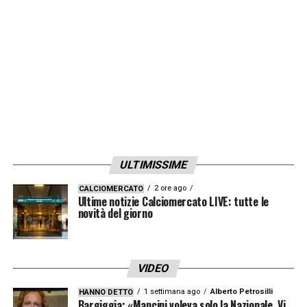
fatto il Venezuela, ha detto che eravamo una
squadra abbastanza competitiva e io gli ho
risposto che siamo una squadra che sta
crescendo e che ci mancavano alcuni
giocatori chiave come Yeferson Soteldo e
Yangel Herrera
»
LA PLAYLIST DELLE NOSTRE TOP NEWS
ULTIMISSIME
2 ore ago
CALCIOMERCATO
Ultime notizie Calciomercato LIVE: tutte le
novità del giorno
VIDEO
1 settimana ago
Alberto Petrosilli
HANNO DETTO
Bargiggia: «Mancini voleva solo la Nazionale. Vi