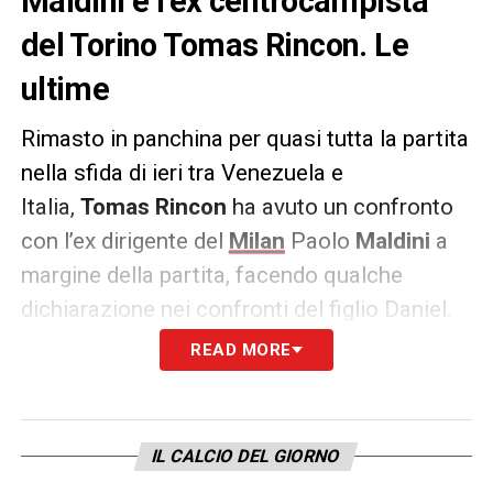
Maldini e l’ex centrocampista
del Torino Tomas Rincon. Le
ultime
Rimasto in panchina per quasi tutta la partita
nella sfida di ieri tra Venezuela e
Italia,
Tomas Rincon
ha avuto un confronto
con l’ex dirigente del
Milan
Paolo
Maldini
a
margine della partita, facendo qualche
dichiarazione nei confronti del figlio Daniel.
Le sue parole ai microfoni di
La Vinotinto TV
.
READ MORE
RINCON
– «
Gli ho chiesto di suo figlio Daniel
che ha segnato un bellissimo gol la scorsa
IL CALCIO DEL GIORNO
partita. A lui è piaciuto molto quello che ha