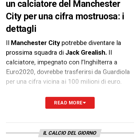
un calciatore del Manchester
City per una cifra mostruosa: i
dettagli
Il
Manchester City
potrebbe diventare la
prossima squadra di
Jack Grealish.
Il
calciatore, impegnato con l’Inghilterra a
Euro2020, dovrebbe trasferirsi da Guardiola
per una cifra vicina ai 100 milioni di euro.
Lo riporta il
Sun
.
Grealish
si è messo in
READ MORE
mostra nell’ultima stagione segnando 6 reti e
servendo 12 assist in 26 partite di Premier
League. I colloqui tra i due club sono andati
IL CALCIO DEL GIORNO
avanti rapidamente e il City, che vorrebbe