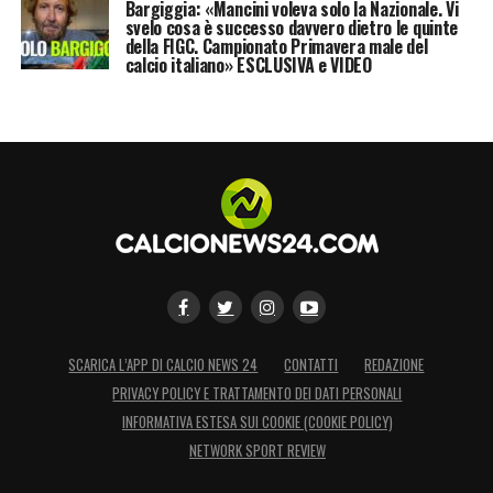
Bargiggia: «Mancini voleva solo la Nazionale. Vi
svelo cosa è successo davvero dietro le quinte
della FIGC. Campionato Primavera male del
calcio italiano» ESCLUSIVA e VIDEO
SCARICA L’APP DI CALCIO NEWS 24
CONTATTI
REDAZIONE
PRIVACY POLICY E TRATTAMENTO DEI DATI PERSONALI
INFORMATIVA ESTESA SUI COOKIE (COOKIE POLICY)
NETWORK SPORT REVIEW