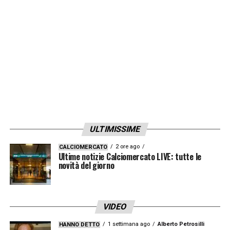
assicurarsi anche Harry Kane dal Tottenham,
avrebbe raggiunto l’accordo nelle scorse ore.
LA PLAYLIST DELLE NOSTRE TOP NEWS
ULTIMISSIME
2 ore ago
CALCIOMERCATO
Ultime notizie Calciomercato LIVE: tutte le
novità del giorno
VIDEO
1 settimana ago
Alberto Petrosilli
HANNO DETTO