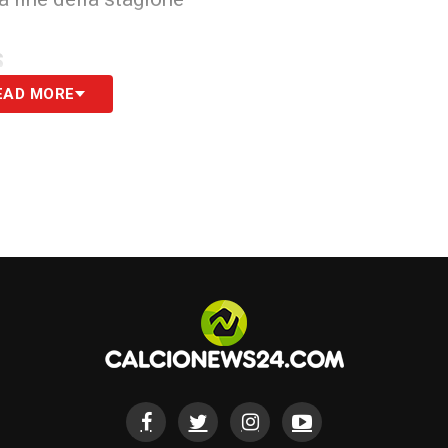
S
EAD MORE