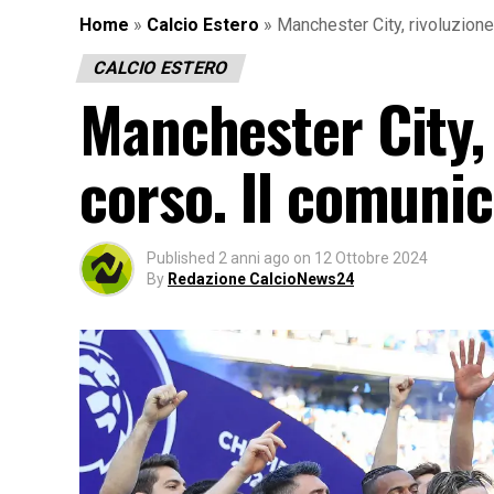
Home
»
Calcio Estero
»
Manchester City, rivoluzione
CALCIO ESTERO
Manchester City, 
corso. Il comuni
Published
2 anni ago
on
12 Ottobre 2024
By
Redazione CalcioNews24