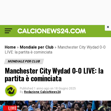
×
Home
»
Mondiale per Club
»
Manchester City Wydad 0-0
LIVE: la partita è cominciata
MONDIALE PER CLUB
Manchester City Wydad 0-0 LIVE: la
partita è cominciata
Published
1 anno ago
on
18 Giugno 2025
By
Redazione CalcioNews24