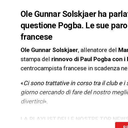
Ole Gunnar Solskjaer ha parla
questione Pogba. Le sue parol
francese
Ole Gunnar Solskjaer
, allenatore del
Man
stampa del
rinnovo di Paul Pogba con i
centrocampista francese in scadenza ne
«
Ci sono trattative in corso tra il club e 
giorno cercando di fare del nostro meglio 
divertirci
».
LA PLAYLIST DELLE NOSTRE TOP NEW
R