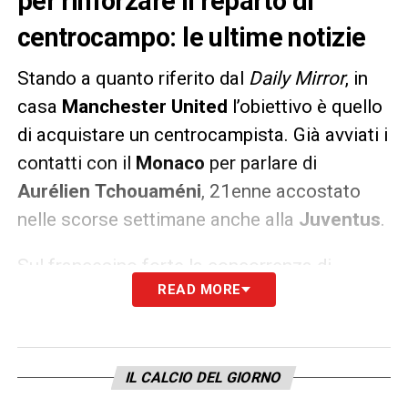
per rinforzare il reparto di
centrocampo: le ultime notizie
Stando a quanto riferito dal
Daily Mirror
, in
casa
Manchester United
l’obiettivo è quello
di acquistare un centrocampista. Già avviati i
contatti con il
Monaco
per parlare di
Aurélien
Tchouaméni
, 21enne accostato
nelle scorse settimane anche alla
Juventus
.
Sul francesino forte la concorrenza di
READ MORE
Chelsea e Real Madrid, ma l’ostacolo
principale è il prezzo. La società monegasca
valuta il cartellino del giovane sui 40 milioni
di euro.
IL CALCIO DEL GIORNO