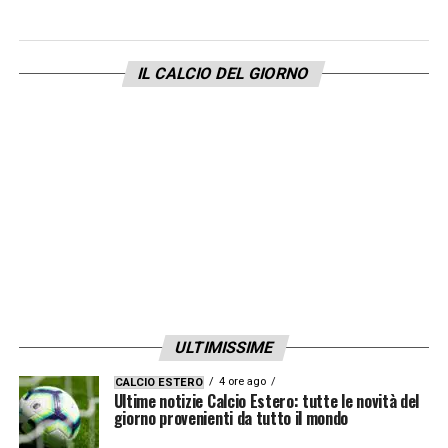
continuità. La sua figura resta centrale nella
costruzione dell’Inter del domani, una
IL CALCIO DEL GIORNO
squadra che vuole restare protagonista in
Italia e in Europa.
Tra passato e futuro,
Marotta
guida l’Inter
con la sua consueta determinazione, e i
tifosi sanno di poter contare su una
dirigenza forte, competente e ambiziosa.
LA PLAYLIST DELLE NOSTRE TOP NEWS
ULTIMISSIME
4 ore ago
CALCIO ESTERO
Ultime notizie Calcio Estero: tutte le novità del
giorno provenienti da tutto il mondo