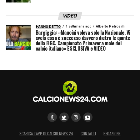
VIDEO
1 settimana ago
Alberto Petrosilli
HANNO DETTO
Bargiggia: «Mancini voleva solo la Nazionale. Vi
svelo cosa è successo davvero dietro le quinte
della FIGC. Campionato Primavera male del
calcio italiano» ESCLUSIVA e VIDEO
SCARICA L’APP DI CALCIO NEWS 24
CONTATTI
REDAZIONE