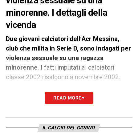
violenza sessuale su una
minorenne. I dettagli della
vicenda
Due giovani calciatori dell’Acr Messina,
club che milita in Serie D, sono indagati per
violenza sessuale su una ragazza
minorenne
. I fatti imputati ai calciatori
classe 2002 risalgono a novembre 2002.
A riportate la notizia è la
Gazzetta del Sud
:
il
READ MORE
sostituto procuratore Roberto La Speme,
ha emesso un avviso di conclusione delle
indagini preliminari con l’accusa di violenza
IL CALCIO DEL GIORNO
sessuale nei confronti dei due calciatori,