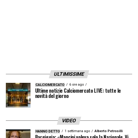
accusa aggravata per la minore età della
ragazza vittima di violenza
.
LA PLAYLIST DELLE NOSTRE TOP NEWS
ULTIMISSIME
6 ore ago
CALCIOMERCATO
Ultime notizie Calciomercato LIVE: tutte le
novità del giorno
VIDEO
1 settimana ago
Alberto Petrosilli
HANNO DETTO
Bargiggia: «Mancini voleva solo la Nazionale. Vi