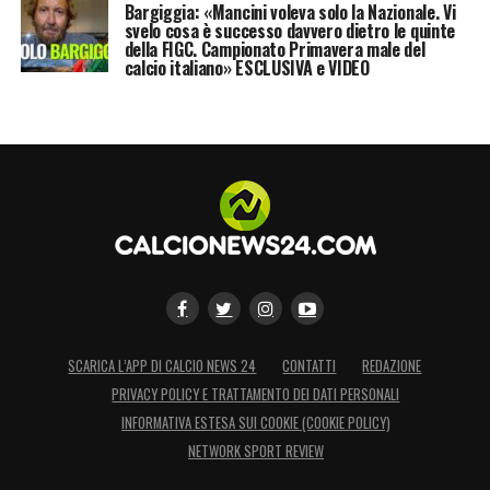
Bargiggia: «Mancini voleva solo la Nazionale. Vi
svelo cosa è successo davvero dietro le quinte
della FIGC. Campionato Primavera male del
calcio italiano» ESCLUSIVA e VIDEO
SCARICA L’APP DI CALCIO NEWS 24
CONTATTI
REDAZIONE
PRIVACY POLICY E TRATTAMENTO DEI DATI PERSONALI
INFORMATIVA ESTESA SUI COOKIE (COOKIE POLICY)
NETWORK SPORT REVIEW