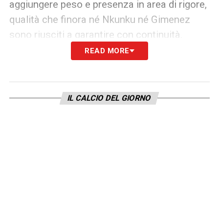
aggiungere peso e presenza in area di rigore,
qualità che finora né Nkunku né Gimenez
sono riusciti a garantire con continuità.
READ MORE
LEGGI ANCHE –
Ultime Notizie Serie A:
tutte le novità del giorno sul massimo
campionato italiano
IL CALCIO DEL GIORNO
LA PLAYLIST DELLE NOSTRE TOP NEWS