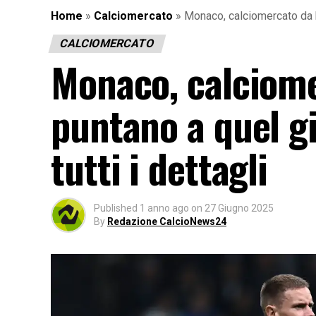
Home
»
Calciomercato
»
Monaco, calciomercato da bi
CALCIOMERCATO
Monaco, calciomer
puntano a quel gi
tutti i dettagli
Published
1 anno ago
on
27 Giugno 2025
By
Redazione CalcioNews24