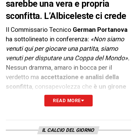
sarebbe una vera e propria
sconfitta. L’Albiceleste ci crede
Il Commissario Tecnico
German Portanova
ha sottolineato in conferenza:
«Non siamo
venuti qui per giocare una partita, siamo
venuti per disputare una Coppa del Mondo».
Nessun dramma, amaro in bocca per il
verdetto ma
accettazione e analisi della
sconfitta
, consapevolezza che
è un girone
equilibrato
come dimostrano i due successi
READ MORE
di misura di Italia e Svezia. La qualificazione
per gli ottavi è ancora possibile, passa
ovviamente da un successo nello scontro
IL CALCIO DEL GIORNO
diretto contro l’altra squadra a zero punti, il