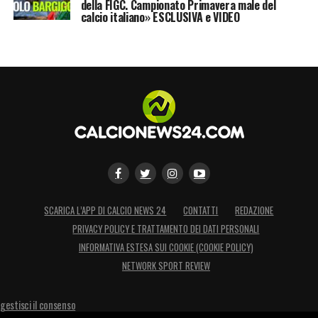
della FIGC. Campionato Primavera male del
calcio italiano» ESCLUSIVA e VIDEO
SCARICA L’APP DI CALCIO NEWS 24
CONTATTI
REDAZIONE
PRIVACY POLICY E TRATTAMENTO DEI DATI PERSONALI
INFORMATIVA ESTESA SUI COOKIE (COOKIE POLICY)
NETWORK SPORT REVIEW
gestisci il consenso