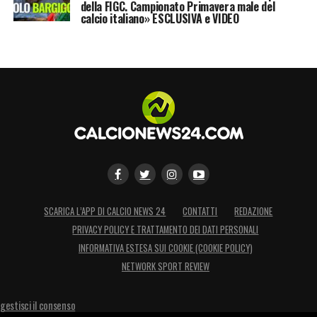
della FIGC. Campionato Primavera male del
calcio italiano» ESCLUSIVA e VIDEO
SCARICA L’APP DI CALCIO NEWS 24
CONTATTI
REDAZIONE
PRIVACY POLICY E TRATTAMENTO DEI DATI PERSONALI
INFORMATIVA ESTESA SUI COOKIE (COOKIE POLICY)
NETWORK SPORT REVIEW
gestisci il consenso