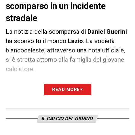
scomparso in un incidente
stradale
La notizia della scomparsa di
Daniel
Guerini
ha sconvolto il mondo
Lazio
. La società
biancoceleste, attraverso una nota ufficiale,
si è stretta attorno alla famiglia del giovane
calciatore.
«
Ancora increduli e sconvolti dal dolore il
READ MORE
Presidente, gli uomini e le donne della
Società Sportiva Lazio si stringono attorno
alla famiglia del giovane Daniel Guerini».
IL CALCIO DEL GIORNO
LA PLAYLIST DELLE NOSTRE TOP NEWS