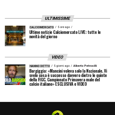
Ripresa molto più corretta, la sfida si chiude
con 15 falli a testa.
ULTIMISSIME
LA PLAYLIST DELLE NOSTRE TOP NEWS
5 ore ago
CALCIOMERCATO
Ultime notizie Calciomercato LIVE: tutte le
novità del giorno
VIDEO
5 giorni ago
Alberto Petrosilli
HANNO DETTO
Bargiggia: «Mancini voleva solo la Nazionale. Vi
svelo cosa è successo davvero dietro le quinte
della FIGC. Campionato Primavera male del
calcio italiano» ESCLUSIVA e VIDEO