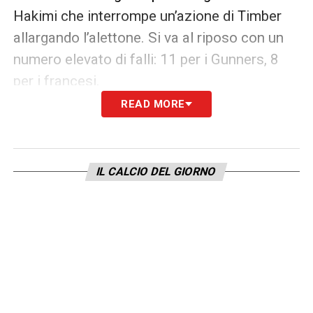
Hakimi che interrompe un’azione di Timber
allargando l’alettone. Si va al riposo con un
numero elevato di falli: 11 per i Gunners, 8
per i francesi.
READ MORE
SECONDO TEMPO
A inizio ripresa gol di testa di Merino da
IL CALCIO DEL GIORNO
punizione di Rice ma
c’è una posizione di
fuorigioco
di mezza figura che ravvisa il Var,
spegnendo l’entusiasmo dell’Emirates. Il fallo
che ha determinato la battuta lo ha
commesso Joao Neves, che viene
ammonito. Martinelli fa tunnel su Hakimi,
lieve contatto: il fallo c’è, il secondo giallo no.