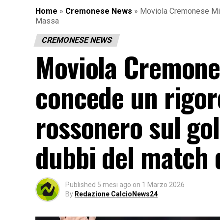
Home
»
Cremonese News
»
Moviola Cremonese Milan
Massa
CREMONESE NEWS
Moviola Cremones
concede un rigore
rossonero sul gol 
dubbi del match 
Published
5 mesi ago
on
1 Marzo 2026
By
Redazione CalcioNews24