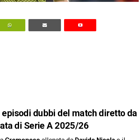
episodi dubbi del match diretto da
nata di Serie A 2025/26
la
Cremonese
allenata da
Davide Nicola
e il