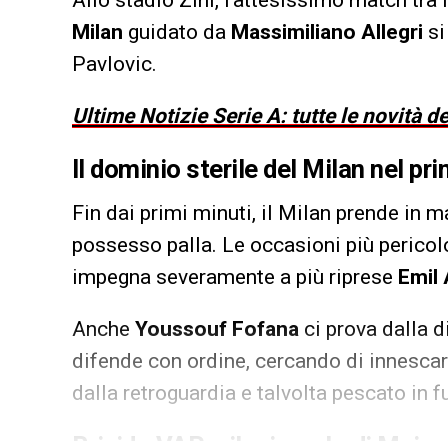
Milan
guidato da
Massimiliano Allegri
si
Pavlovic.
Ultime Notizie Serie A: tutte le novità 
Il dominio sterile del Milan nel p
Fin dai primi minuti, il Milan prende in m
possesso palla. Le occasioni più pericol
impegna severamente a più riprese
Emil
Anche
Youssouf Fofana
ci prova dalla 
difende con ordine, cercando di innescar
dalla retroguardia e talvolta pescato in f
Brivido VAR e il miracolo di Maign