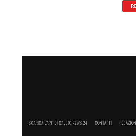
R
Nel secondo tempo i ritmi restano alti e 
panchina. Mister Allegri getta nella mis
di
Alexis Saelemaekers
e
Christopher 
Nicola risponde inserendo i centimetri d
L’episodio che rischia di spaccare la parti
gioco per un check del VAR riguardante un
Cremonese, decidendo infine di non ass
Il momento di massimo brivido si registra
Luperto
svetta in area piccola colpendo 
sotto la traversa,
Mike Maignan
compie un
salvando il risultato.
SCARICA L’APP DI CALCIO NEWS 24
CONTATTI
REDAZION