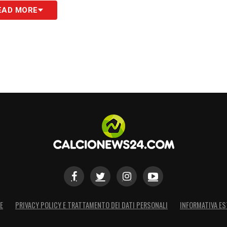
EAD MORE
le squadre cercano di pescare i jolly dalla
chia forze fresche come
Niclas Füllkrug
al posto
Nkunku
per rilevare uno stanco
Christian Pulisic
.
i
Milan Djuric
.
ta arriva al 78′. L’arbitro
Davide Massa
ferma il
 possibile calcio di rigore in favore della
egnare la massima punizione.
 all’80’: su un calcio di punizione,
Sebastiano
a botta sicura. Quando la palla sembra destinata
 intervento prodigioso con grandi riflessi,
E
PRIVACY POLICY E TRATTAMENTO DEI DATI PERSONALI
INFORMATIVA ES