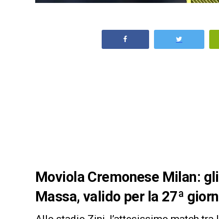
Moviola Cremonese Milan: gli 
Massa, valido per la 27ª gior
Allo stadio Zini, l’attesissimo match tra 