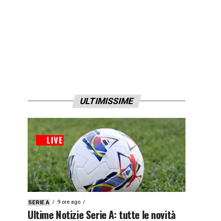
ULTIMISSIME
9 ore ago
SERIE A
Ultime Notizie Serie A: tutte le novità