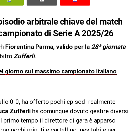
pisodio arbitrale chiave del match
l campionato di Serie A 2025/26
ch
Fiorentina Parma, valido per la
28ª giornata
rbitro
Zufferli
.
 del giorno sul massimo campionato italiano
ullo 0-0, ha offerto pochi episodi realmente
uca Zufferli
ha comunque dovuto gestire diversi
el primo tempo il direttore di gara è apparso
po pochi minuti e cartellino inevitabile per