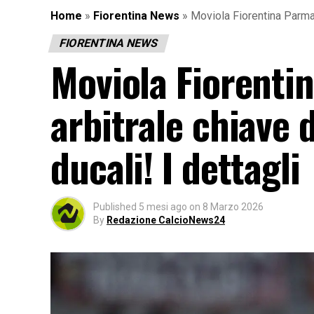
Home
»
Fiorentina News
»
Moviola Fiorentina Parma, 
FIORENTINA NEWS
Moviola Fiorentin
arbitrale chiave d
ducali! I dettagli
Published
5 mesi ago
on
8 Marzo 2026
By
Redazione CalcioNews24