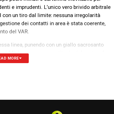
identi e imprudenti. L’unico vero brivido arbitrale
l con un tiro dal limite: nessuna irregolarità
 gestione dei contatti in area è stata coerente,
ento del VAR.
tessa linea, punendo con un giallo sacrosanto
o al 90’. Le numerose sostituzioni da entrambe
EAD MORE
oteste, e il match si è avviato verso il finale
so, direzione arbitrale ordinata e senza
tti gestiti con uniformità e senza necessità di
la Diretta TV