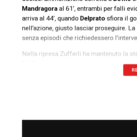
Mandragora
al 61’, entrambi per falli ev
arriva al 44’, quando
Delprato
sfiora il go
nell’azione, giusto lasciar proseguire. La
senza episodi che richiedessero l’interv
Nella ripresa Zufferli ha mantenuto la s
Dodô
per un intervento troppo aggressiv
R
le parti non hanno generato tensioni né pr
senza ulteriori episodi dubbi.
Nel comples
sbavature: pochi episodi da valutare, tu
interventi correttivi
.
Partite oggi, stasera e domani: guida al