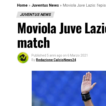
Home
»
Juventus News
»
Moviola Juve Lazio: l’epi
JUVENTUS NEWS
Moviola Juve Lazi
match
Published
5 anni ago
on
6 Marzo 2021
By
Redazione CalcioNews24