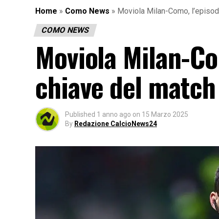
Home
»
Como News
»
Moviola Milan-Como, l’episodi
COMO NEWS
Moviola Milan-Com
chiave del match
Published
1 anno ago
on
15 Marzo 2025
By
Redazione CalcioNews24