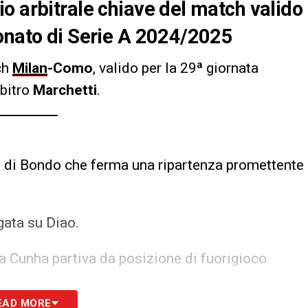
o arbitrale chiave del match valido
ionato di Serie A 2024/2025
ch
Milan
-Como
, valido per la 29ª giornata
rbitro
Marchetti
.
o di Bondo che ferma una ripartenza promettente
gata su Diao.
a Cunha partiva da posizione di fuorigioco
EAD MORE