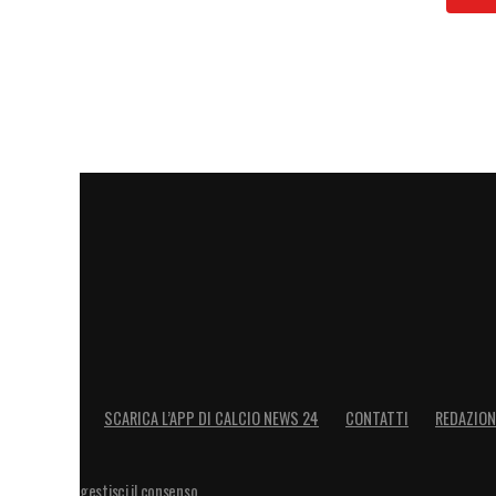
LA PLAYLIST DELLE NOSTRE TOP NEW
SCARICA L’APP DI CALCIO NEWS 24
CONTATTI
REDAZION
gestisci il consenso