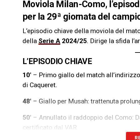
Moviola Milan-Como, l’episodi
per la 29ª giornata del camp
L’episodio chiave della moviola del mat
della
Serie A
2024/25
.
Dirige la sfida l’a
L’EPISODIO CHIAVE
10′
– Primo giallo del match all’indirizz
di Caqueret.
48′
– Giallo per Musah: trattenuta prolun
50′
– Annullato il raddoppio del Como: D
certificato dal VAR.
R