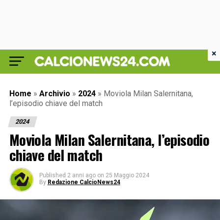
×
Home
»
Archivio
»
2024
»
Moviola Milan Salernitana,
l’episodio chiave del match
2024
Moviola Milan Salernitana, l’episodio
chiave del match
Published
2 anni ago
on
25 Maggio 2024
By
Redazione CalcioNews24