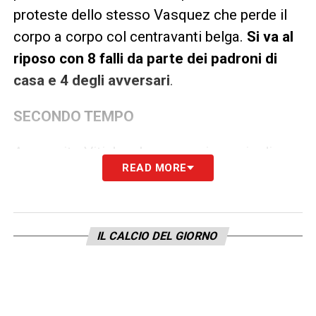
proteste dello stesso Vasquez che perde il
corpo a corpo col centravanti belga.
Si va al
riposo con 8 falli da parte dei padroni di
casa e 4 degli avversari
.
SECONDO TEMPO
Ammonito Vitinha che con un incrocio di
READ MORE
gambe frena un’incursione di Di Lorenzo. Sul
2-2 c’è un corner per
gli azzurri che in
mischia chiedono un mani
: la sfera è
IL CALCIO DEL GIORNO
toccata da Venturino, il braccio è attaccato
al corpo anche se si vede un leggero
movimento. Giallo per Billing con fallo tattico
su Norton-Cuffy. All’ultimo assalto Billing