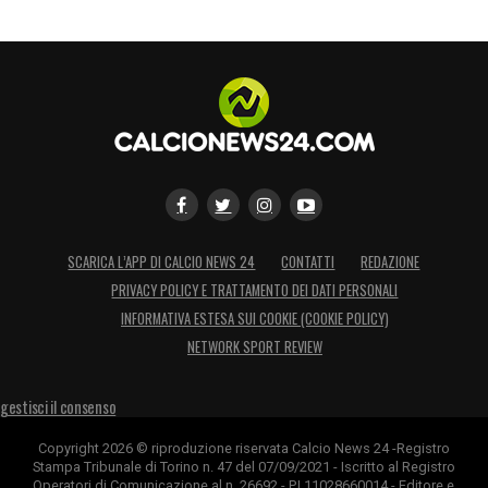
SCARICA L’APP DI CALCIO NEWS 24
CONTATTI
REDAZIONE
PRIVACY POLICY E TRATTAMENTO DEI DATI PERSONALI
INFORMATIVA ESTESA SUI COOKIE (COOKIE POLICY)
NETWORK SPORT REVIEW
gestisci il consenso
Copyright 2026 © riproduzione riservata Calcio News 24 -Registro
Stampa Tribunale di Torino n. 47 del 07/09/2021 - Iscritto al Registro
Operatori di Comunicazione al n. 26692 - P.I.11028660014 - Editore e