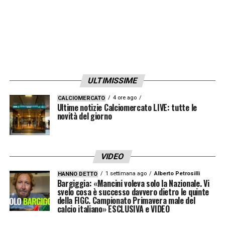
con intervento pericoloso, poteva essere il
secondo giallo. Bilancio finale: 12 falli per il
Napoli, 2 in più per il Genoa.
LA PLAYLIST DELLE NOSTRE TOP NEWS
ULTIMISSIME
4 ore ago
CALCIOMERCATO
Ultime notizie Calciomercato LIVE: tutte le
novità del giorno
VIDEO
1 settimana ago
Alberto Petrosilli
HANNO DETTO
Bargiggia: «Mancini voleva solo la Nazionale. Vi
svelo cosa è successo davvero dietro le quinte
della FIGC. Campionato Primavera male del
calcio italiano» ESCLUSIVA e VIDEO