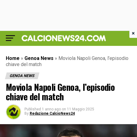
×
Home
»
Genoa News
»
Moviola Napoli Genoa, l’episodio
chiave del match
GENOA NEWS
Moviola Napoli Genoa, l’episodio
chiave del match
Published
1 anno ago
on
11 Maggio 2025
By
Redazione CalcioNews24