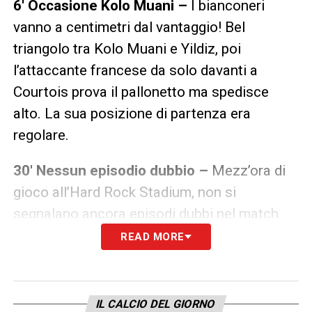
6′ Occasione Kolo Muani –
I bianconeri
vanno a centimetri dal vantaggio! Bel
triangolo tra Kolo Muani e Yildiz, poi
l’attaccante francese da solo davanti a
Courtois prova il pallonetto ma spedisce
alto. La sua posizione di partenza era
regolare.
30′ Nessun episodio dubbio –
Mezz’ora di
gioco all’Hard Rock Stadium, non si
segnalano ancora episodi dubbi nel match.
READ MORE
45′ Recupero –
Sono stati concessi 4 minuti
di extra-time.
IL CALCIO DEL GIORNO
FINE PRIMO TEMPO