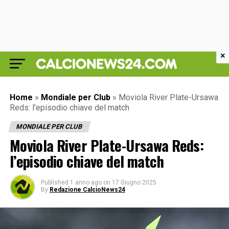
×
Home
»
Mondiale per Club
»
Moviola River Plate-Ursawa
Reds: l’episodio chiave del match
MONDIALE PER CLUB
Moviola River Plate-Ursawa Reds:
l’episodio chiave del match
Published
1 anno ago
on
17 Giugno 2025
By
Redazione CalcioNews24