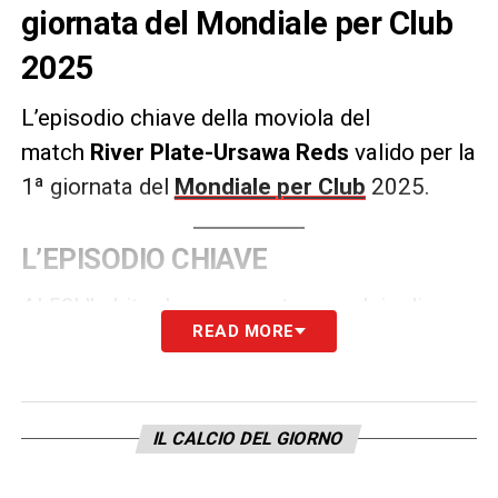
giornata del Mondiale per Club
2025
L’episodio chiave della moviola del
match
River Plate-Ursawa Reds
valido per la
1ª giornata del
Mondiale per Club
2025.
L’EPISODIO CHIAVE
Al 58′ l’arbitro ha assegnato un calcio di
READ MORE
rigore all’Ursawa Reds. Decisone corretta.
LA PLAYLIST DELLE NOSTRE TOP NEWS
IL CALCIO DEL GIORNO