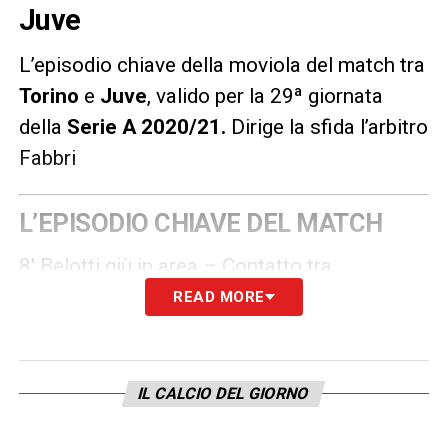
Juve
L’episodio chiave della moviola del match tra
Torino
e
Juve
, valido per la 29ª giornata
della
Serie A 2020/21
.
Dirige la sfida l’arbitro
Fabbri
L’EPISODIO CHIAVE DEL MATCH
8′ Belotti giù in area – Contatto tra
l’attaccante e De Ligt. Il Gallo resta a terra
READ MORE
ma Fabbri, dopo il silent check del VAR, non
concede il rigore.
IL CALCIO DEL GIORNO
LA PLAYLIST DELLE NOSTRE TOP NEWS