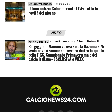
calciomercato
. Esercitando il riscatto a
7
8 ore ago
CALCIOMERCATO
Ultime notizie Calciomercato LIVE: tutte le
milioni di euro
, la società si è assicurata la
novità del giorno
totale proprietà del cartellino per gestire in
prima persona un’eventuale cessione.
VIDEO
Considerando la caratura del portiere della
1 settimana ago
Alberto Petrosilli
HANNO DETTO
nazionale del Kosovo, è lecito immaginare
Bargiggia: «Mancini voleva solo la Nazionale. Vi
svelo cosa è successo davvero dietro le quinte
che il club sia già al lavoro per trovargli una
della FIGC. Campionato Primavera male del
calcio italiano» ESCLUSIVA e VIDEO
nuova sistemazione, puntando magari a
registrare un’immediata
plusvalenza
estiva.
Il valzer dei portieri è ufficialmente iniziato, e
il profilo di Muric si candida a essere uno dei
pezzi pregiati di questa sessione di
trattative.