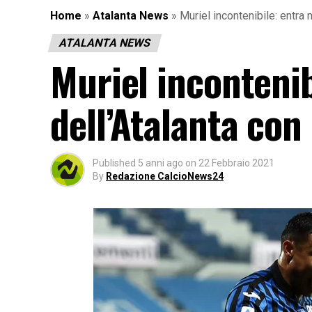
Home
»
Atalanta News
»
Muriel incontenibile: entra 
ATALANTA NEWS
Muriel incontenib
dell’Atalanta co
Published
5 anni ago
on
22 Febbraio 2021
By
Redazione CalcioNews24