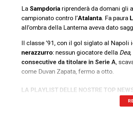
La
Sampdoria
riprenderà da domani gli a
campionato contro l’
Atalanta
. Fa paura
L
all’ombra della Lanterna aveva dato saggi
Il classe ’91, con il gol siglato al Napoli 
nerazzurro
: nessun giocatore della
Dea
,
consecutive da titolare in Serie A
, scav
come Duvan Zapata, fermo a otto.
LA PLAYLIST DELLE NOSTRE TOP NEW
R