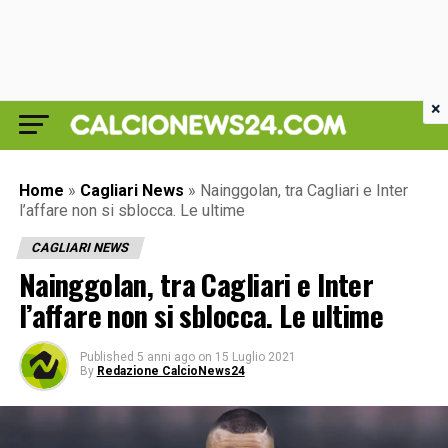
×
Home
»
Cagliari News
»
Nainggolan, tra Cagliari e Inter
l’affare non si sblocca. Le ultime
CAGLIARI NEWS
Nainggolan, tra Cagliari e Inter
l’affare non si sblocca. Le ultime
Published
5 anni ago
on
15 Luglio 2021
By
Redazione CalcioNews24