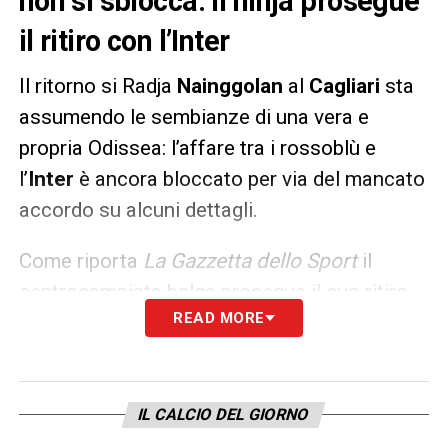
non si sblocca: il ninja prosegue
il ritiro con l’Inter
Il ritorno si Radja
Nainggolan
al
Cagliari
sta
assumendo le sembianze di una vera e
propria Odissea: l’affare tra i rossoblù e
l’
Inter
è ancora bloccato per via del mancato
accordo su alcuni dettagli.
Come riporta
La Gazzetta dello Sport
il
centrocampista belga prosegue il suo ritiro
READ MORE
con i nerazzurri tanto che nell’amichevole di
ieri Simone
Inzaghi
lo ha schierato tra i
titolari.
IL CALCIO DEL GIORNO
LA PLAYLIST DELLE NOSTRE TOP NEWS