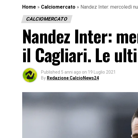
Home
»
Calciomercato
»
Nandez Inter: mercoledì nuo
CALCIOMERCATO
Nandez Inter: me
il Cagliari. Le ul
Published
5 anni ago
on
19 Luglio 2021
By
Redazione CalcioNews24