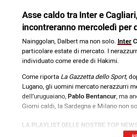
Asse caldo tra Inter e Cagliari
incontreranno mercoledì per 
Nainggolan, Dalbert ma non solo.
Inter
C
particolare estate di mercato. I nerazzurr
individuato come erede di Hakimi.
Come riporta
La Gazzetta dello Sport,
dop
Lugano, gli uomini mercato nerazzurri me
dell’uruguaiano,
Pablo Bentancur
, ma anc
Giorni caldi, la Sardegna e Milano non so
LA PLAYLIST DELLE NOSTRE TOP NEW
R