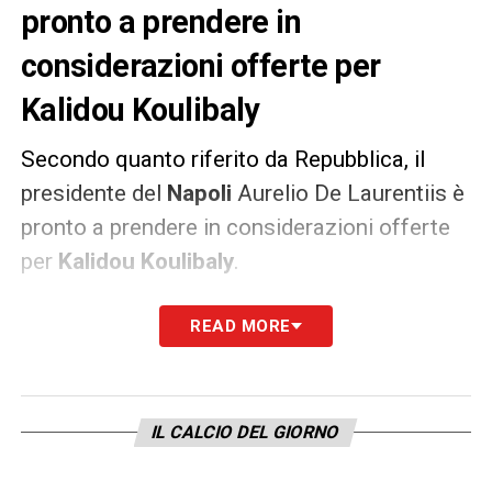
pronto a prendere in
considerazioni offerte per
Kalidou Koulibaly
Secondo quanto riferito da Repubblica, il
presidente del
Napoli
Aurelio De Laurentiis è
pronto a prendere in considerazioni offerte
per
Kalidou Koulibaly
.
Per
50 milioni di euro
il difensore
READ MORE
senegalese potrebbe essere ceduto. La lista
delle pretendenti comprende Manchester
City e Bayern Monaco.
IL CALCIO DEL GIORNO
LA PLAYLIST DELLE NOSTRE TOP NEWS