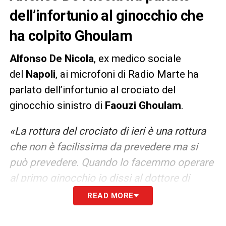
dell’infortunio al ginocchio che
ha colpito Ghoulam
Alfonso De Nicola
, ex medico sociale
del
Napoli
, ai microfoni di Radio Marte ha
parlato dell’infortunio al crociato del
ginocchio sinistro di
Faouzi Ghoulam
.
«
La rottura del crociato di ieri è una rottura
che non è facilissima da prevedere ma si
può prevedere. Quando lo facemmo operare
al primo ginocchio io dissi al dottore di
controllare anche l’altro ginocchio. Io vorrei
READ MORE
capire sempre il perché, potrebbe esserci
anche una causa diversa tra un ginocchio e