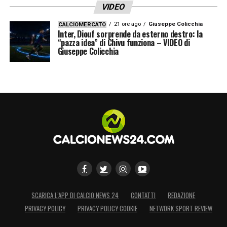
VIDEO
21 ore ago
Giuseppe Colicchia
CALCIOMERCATO
Inter, Diouf sorprende da esterno destro: la
“pazza idea” di Chivu funziona – VIDEO di
Giuseppe Colicchia
SCARICA L’APP DI CALCIO NEWS 24
CONTATTI
REDAZIONE
PRIVACY POLICY
PRIVACY POLICY COOKIE
NETWORK SPORT REVIEW