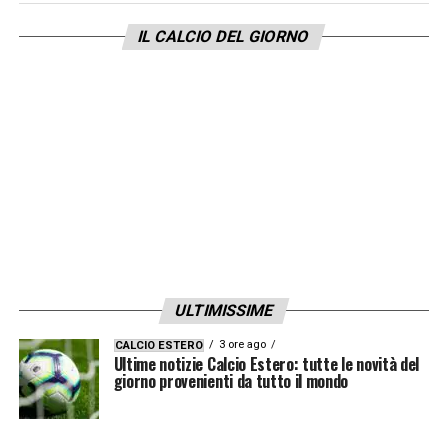
l’altro. Ho visto la partita e ho notato che è
IL CALCIO DEL GIORNO
uscito molto sconsolato. Ma lui è un ragazzo
fortissimo, io mi auguro che ripeta la prima
riabilitazione perché nei primi due mesi era
pronto».
LA PLAYLIST DELLE NOSTRE TOP NEWS
ULTIMISSIME
3 ore ago
CALCIO ESTERO
Ultime notizie Calcio Estero: tutte le novità del
giorno provenienti da tutto il mondo