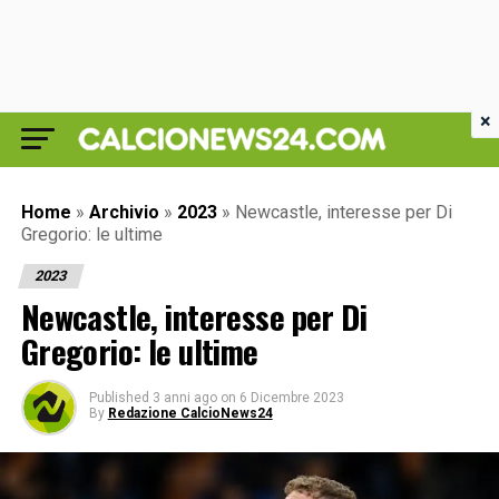
×
Home
»
Archivio
»
2023
»
Newcastle, interesse per Di
Gregorio: le ultime
2023
Newcastle, interesse per Di
Gregorio: le ultime
Published
3 anni ago
on
6 Dicembre 2023
By
Redazione CalcioNews24