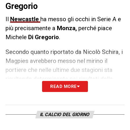
Gregorio
Il
Newcastle
ha messo gli occhi in Serie A e
più precisamente a
Monza,
perché piace
Michele
Di Gregorio
.
Secondo quanto riportato da Nicolò Schira, i
Magpies avrebbero messo nel mirino il
portiere che nelle ultime due stagioni sta
risultando determinante nei risultati della
READ MORE
formazione allenata da Palladino.
LA PLAYLIST DELLE NOSTRE TOP NEWS
IL CALCIO DEL GIORNO