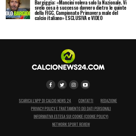
Bargiggia: «Mancini voleva solo la Nazionale. Vi
svelo cosa è successo davvero dietro le quinte
della FIGC. Campionato Primavera male del
calcio italiano» ESCLUSIVA e VIDEO
SCARICA L’APP DI CALCIO NEWS 24
CONTATTI
REDAZIONE
PRIVACY POLICY E TRATTAMENTO DEI DATI PERSONALI
INFORMATIVA ESTESA SUI COOKIE (COOKIE POLICY)
NETWORK SPORT REVIEW