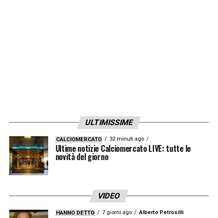
male anche perché sai che non sei come ti
stanno definendo. Spero che non perda la
sua gioia e che continui ad essere felice
come sempre. È un ragazzo molto speciale
e, quando è felice, facendo ciò che ama,
riesce a rendere tutti gli altri come lui».
LA PLAYLIST DELLE NOSTRE TOP NEWS
ULTIMISSIME
32 minuti ago
CALCIOMERCATO
Ultime notizie Calciomercato LIVE: tutte le
novità del giorno
VIDEO
7 giorni ago
Alberto Petrosilli
HANNO DETTO