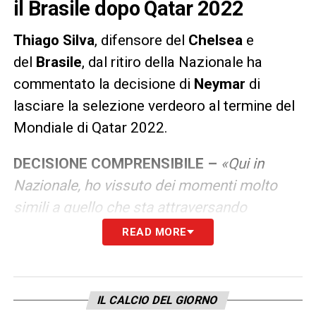
il Brasile dopo Qatar 2022
Thiago Silva
, difensore del
Chelsea
e
del
Brasile
, dal ritiro della Nazionale ha
commentato la decisione di
Neymar
di
lasciare la selezione verdeoro al termine del
Mondiale di Qatar 2022.
DECISIONE COMPRENSIBILE –
«
Qui in
Nazionale, ho vissuto dei momenti molto
simili a quello che sta attraversando
Neymar. In modo particolare dopo i Mondiali
READ MORE
del 2014. Sono stato chiamato
piagnucolone, debole, molto debole
mentalmente. Queste sono cose ti fanno
IL CALCIO DEL GIORNO