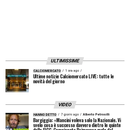
ULTIMISSIME
1 ora ago
CALCIOMERCATO
Ultime notizie Calciomercato LIVE: tutte le
novità del giorno
VIDEO
7 giorni ago
Alberto Petrosilli
HANNO DETTO
Bargiggia: «Mancini voleva solo la Nazionale. Vi
svelo cosa è successo davvero dietro le quinte
della FIGC. Campionato Primavera male del