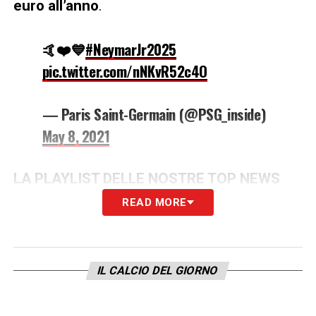
euro all’anno
.
🤙❤️💙
#NeymarJr2025
pic.twitter.com/nNKvR52c4O
— Paris Saint-Germain (@PSG_inside)
May 8, 2021
LA PLAYLIST DELLE NOSTRE TOP NEWS
READ MORE
IL CALCIO DEL GIORNO