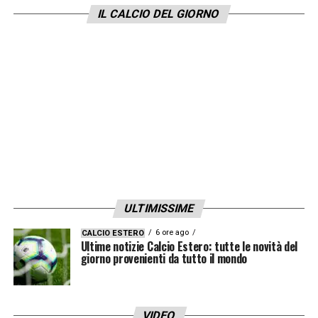
Questi fatti di estrema gravità sorgono
IL CALCIO DEL GIORNO
quando da diverse stagioni è stato svolto un
lavoro approfondito all’interno dell’Ente
Nazionale Tifosi a cui la LFP partecipa
attivamente, in particolare consentendo il
ritorno delle tribune in alcuni stadi e lo
sviluppo della funzione di tifoso di
riferimento».
LA PLAYLIST DELLE NOSTRE TOP NEWS
ULTIMISSIME
6 ore ago
CALCIO ESTERO
Ultime notizie Calcio Estero: tutte le novità del
giorno provenienti da tutto il mondo
VIDEO