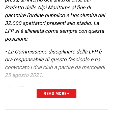
Prefetto delle Alpi Marittime al fine di
garantire l’ordine pubblico e l’incolumità dei
32.000 spettatori presenti allo stadio. La
LFP si è allineata come sempre con questa
posizione.
• La Commissione disciplinare della LFP è
ora responsabile di questo fascicolo e ha
convocato i due club a partire da mercoledì
25 agosto 2021.
• La LFP sarà anche vigile nelle risposte
READ MORE
giudiziarie che saranno portate contro i
facinorosi all’origine di questi incidenti.