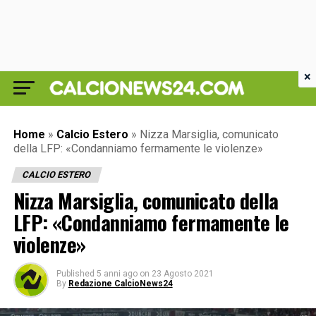
×
Home
»
Calcio Estero
»
Nizza Marsiglia, comunicato
della LFP: «Condanniamo fermamente le violenze»
CALCIO ESTERO
Nizza Marsiglia, comunicato della
LFP: «Condanniamo fermamente le
violenze»
Published
5 anni ago
on
23 Agosto 2021
By
Redazione CalcioNews24