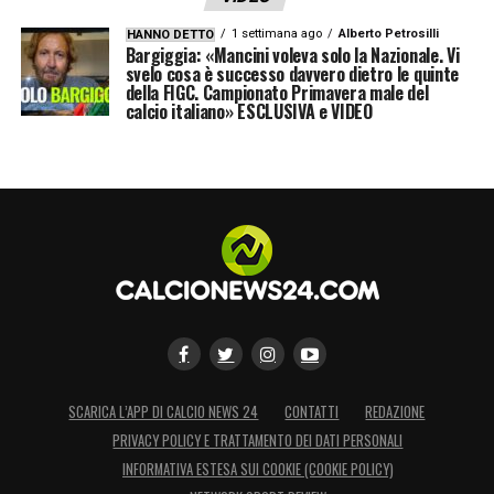
1 settimana ago
Alberto Petrosilli
HANNO DETTO
Bargiggia: «Mancini voleva solo la Nazionale. Vi
svelo cosa è successo davvero dietro le quinte
della FIGC. Campionato Primavera male del
calcio italiano» ESCLUSIVA e VIDEO
SCARICA L’APP DI CALCIO NEWS 24
CONTATTI
REDAZIONE
PRIVACY POLICY E TRATTAMENTO DEI DATI PERSONALI
INFORMATIVA ESTESA SUI COOKIE (COOKIE POLICY)