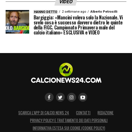
VIDEO
2 settimane ago
Alberto Petrosilli
HANNO DETTO
Bargiggia: «Mancini voleva solo la Nazionale. Vi
svelo cosa è successo davvero dietro le quinte
della FIGC. Campionato Primavera male del
calcio italiano» ESCLUSIVA e VIDEO
SCARICA L’APP DI CALCIO NEWS 24
CONTATTI
REDAZIONE
PRIVACY POLICY E TRATTAMENTO DEI DATI PERSONALI
INFORMATIVA ESTESA SUI COOKIE (COOKIE POLICY)