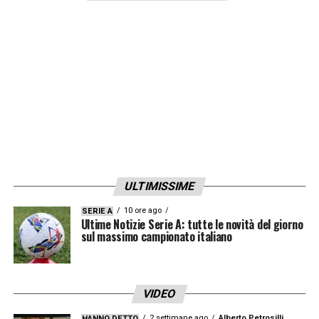
ULTIMISSIME
10 ore ago
SERIE A
Ultime Notizie Serie A: tutte le novità del giorno
sul massimo campionato italiano
VIDEO
2 settimane ago
Alberto Petrosilli
HANNO DETTO