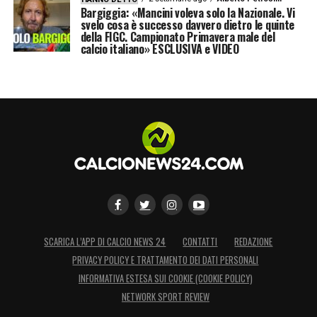
Bargiggia: «Mancini voleva solo la Nazionale. Vi
svelo cosa è successo davvero dietro le quinte
della FIGC. Campionato Primavera male del
calcio italiano» ESCLUSIVA e VIDEO
SCARICA L’APP DI CALCIO NEWS 24
CONTATTI
REDAZIONE
PRIVACY POLICY E TRATTAMENTO DEI DATI PERSONALI
INFORMATIVA ESTESA SUI COOKIE (COOKIE POLICY)
NETWORK SPORT REVIEW