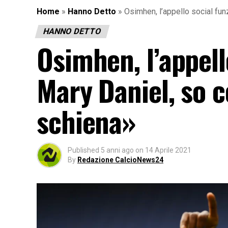
Home
»
Hanno Detto
»
Osimhen, l’appello social fun
HANNO DETTO
Osimhen, l’appell
Mary Daniel, so c
schiena»
Published
5 anni ago
on
14 Aprile 2021
By
Redazione CalcioNews24