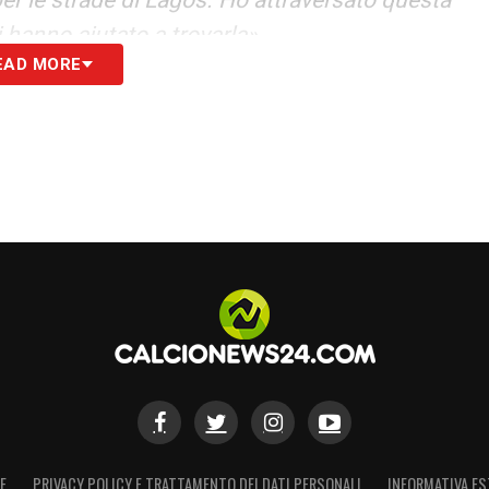
mi hanno aiutato a trovarla».
EAD MORE
S
E
PRIVACY POLICY E TRATTAMENTO DEI DATI PERSONALI
INFORMATIVA ES