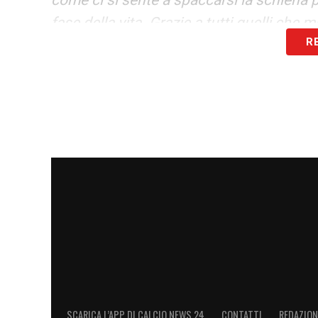
fase della vita. Grazie a tutti quelli che 
R
LA PLAYLIST DELLE NOSTRE TOP NEW
SCARICA L’APP DI CALCIO NEWS 24
CONTATTI
REDAZION