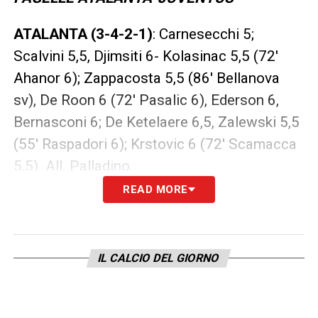
ATALANTA (3-4-2-1)
: Carnesecchi 5;
Scalvini 5,5, Djimsiti 6- Kolasinac 5,5 (72′
Ahanor 6); Zappacosta 5,5 (86′ Bellanova
sv), De Roon 6 (72′ Pasalic 6), Ederson 6,
Bernasconi 6; De Ketelaere 6,5, Zalewski 5,5
(55′ Raspadori 6); Krstovic 6 (72′ Scamacca
5,5). All. Palladino.
READ MORE
JUVENTUS (3-4-2-1)
: Di Gregorio 6,5; Kalulu
6,5, Bremer 6,5, Kelly 6; Holm 7 (70′ Gatti 6),
Locatelli 6,5, Thuram 5,5 (71′ Koopmeiners
IL CALCIO DEL GIORNO
6), Cambiaso 5,5 (79′ Kostic 5,5); Conceicao
6,5 (79′ Miretti sv), Yildiz 5,5 (58′ David 6);
Boga 7. All. Spalletti.