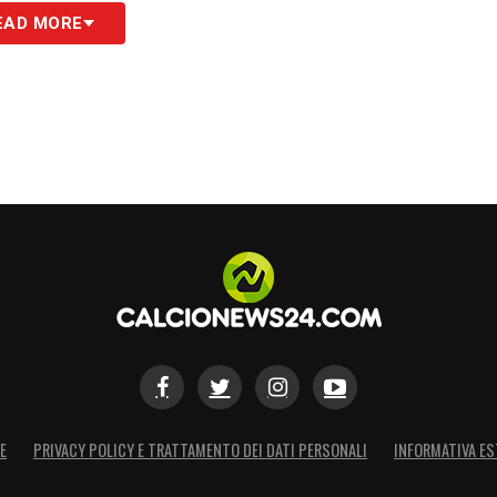
EAD MORE
7; Anton 6.5, Sule 6.5, Bensebaini 6.5; Ryerson
gham 6), Sabitzer 6 (77’ Chukwuemeka 6),
Adeyemi 5 (59’ Nmecha 6); Guirassy 5.5.
All
.
S
E
PRIVACY POLICY E TRATTAMENTO DEI DATI PERSONALI
INFORMATIVA ES