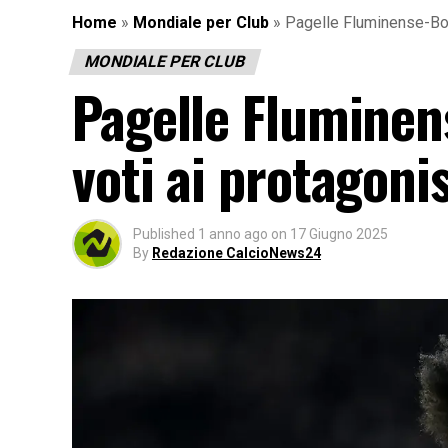
Home
»
Mondiale per Club
»
Pagelle Fluminense-Boru
MONDIALE PER CLUB
Pagelle Fluminen
voti ai protagoni
Published
1 anno ago
on
17 Giugno 2025
By
Redazione CalcioNews24