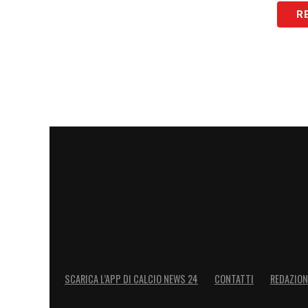
R
BORUSSIA DORTMUND (3-4-2-1):
Kobel 
5.5 (87’ Couto sv), Gross 5.5 (59’ Bellin
Svensson 5.5; Brandt 5 (77’ Gittens 6), 
Kovac.
LA PLAYLIST DELLE NOSTRE TOP NEW
SCARICA L’APP DI CALCIO NEWS 24
CONTATTI
REDAZION