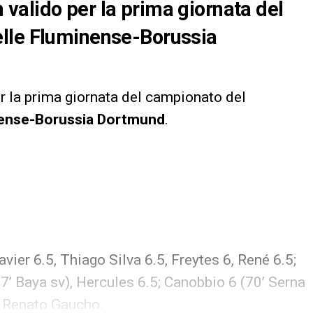
h valido per la prima giornata del
elle Fluminense-Borussia
r la prima giornata del campionato del
ense-Borussia Dortmund
.
vier 6.5, Thiago Silva 6.5, Freytes 6, René 6.5;
87’ Baya sv), Hercules 6.5; Canobbio 6 (70’ Serna
. Renato Gaucho.