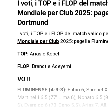
I voti, i TOP e i FLOP del matc
Mondiale per Club 2025: pag
Dortmund
I voti, i TOP e i FLOP
del match valido pe
Mondiale per Club
2025: pagelle
Flumin
TOP:
Arias e Kobel
FLOP:
Brandt e Adeyemi
VOTI
FLUMINENSE (4-3-3):
Fabio 6; Samuel Xa
Martinelli 6.5 (77’ Lima 6), Nonato 6.5 (
6), Everaldo 6 (70’ Cano 5.5), Arias 7.
All