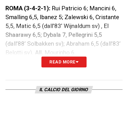
ROMA (3-4-2-1):
Rui Patricio 6; Mancini 6,
Smalling 6,5, Ibanez 5; Zalewski 6, Cristante
5,5, Matic 6,5 (dall’83’ Wijnaldum sv) , El
Shaarawy 6,5; Dybala 7, Pellegrini 5,5
(dall’88’ Solbakken sv); Abraham 6,5 (dall’83’
Belotti sv).
All.
Mourinho 6.
READ MORE
LA PLAYLIST DELLE NOSTRE TOP NEWS
IL CALCIO DEL GIORNO