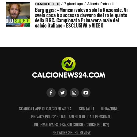
7 giorni ago
Alberto Petrosilli
HANNO DETTO
Bargiggia: «Mancini voleva solo la Nazionale. Vi
svelo cosa è successo davvero dietro le quinte
della FIGC. Campionato Primavera male del
calcio italiano» ESCLUSIVA e VIDEO
SCARICA L’APP DI CALCIO NEWS 24
CONTATTI
REDAZIONE
PRIVACY POLICY E TRATTAMENTO DEI DATI PERSONALI
INFORMATIVA ESTESA SUI COOKIE (COOKIE POLICY)
NETWORK SPORT REVIEW