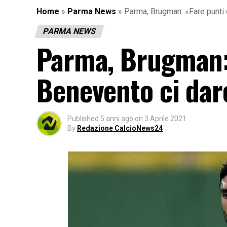
Home
»
Parma News
»
Parma, Brugman: «Fare punti
PARMA NEWS
Parma, Brugman: 
Benevento ci da
Published
5 anni ago
on
3 Aprile 2021
By
Redazione CalcioNews24