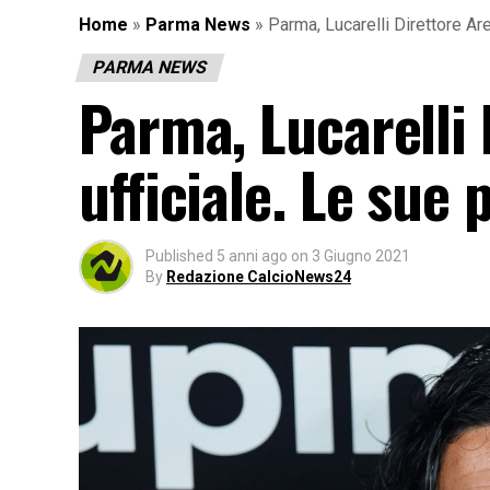
Home
»
Parma News
»
Parma, Lucarelli Direttore Are
PARMA NEWS
Parma, Lucarelli 
ufficiale. Le sue 
Published
5 anni ago
on
3 Giugno 2021
By
Redazione CalcioNews24