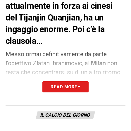
attualmente in forza ai cinesi
del Tijanjin Quanjian, ha un
ingaggio enorme. Poi c’è la
clausola…
Messo ormai definitivamente da parte
l’obiettivo Zlatan Ibrahimovic, al
Milan
non
resta che concentrarsi su di un altro ritorno:
quello di
Alexandre Pat
o. Sarebbe proprio
READ MORE
l’attaccante brasiliano, attualmente in forza
ai cinesi del
Tianjin Quanjian
, al momento il
giocatore in cima alla lista degli acquisti
IL CALCIO DEL GIORNO
rossoneri per una serie di ragioni non
trascurabili: la possibilità di prenderlo più che