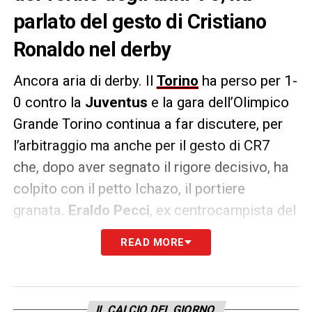
parlato del gesto di Cristiano
Ronaldo nel derby
Ancora aria di derby. Il
Torino
ha perso per 1-
0 contro la
Juventus
e la gara dell’Olimpico
Grande Torino continua a far discutere, per
l’arbitraggio ma anche per il gesto di CR7
che, dopo aver segnato il rigore decisivo, ha
colpito con il petto Ichazo, il portiere
granata.
Eraldo Pecci
, ex centrocampista del
Torino degli anni ’70, ha parlato alla
Rai
,
READ MORE
lanciando una bordata al portoghese:
«
Cristiano Ronaldo ha fatto una sciocchezza
ma non bisogna gonfiarla più di tanto. Però
IL CALCIO DEL GIORNO